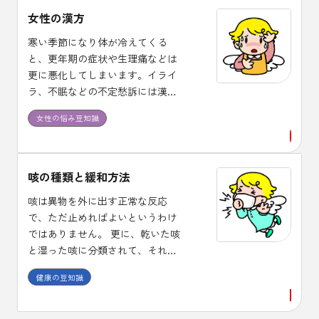
女性の漢方
寒い季節になり体が冷えてくる
と、更年期の症状や生理痛などは
更に悪化してしまいます。イライ
ラ、不眠などの不定愁訴には漢方
治療が適しており、体質に合った
女性の悩み豆知識
漢方薬を１ヶ月程度は継続して服
用し効果を確認しましょう。
咳の種類と緩和方法
咳は異物を外に出す正常な反応
で、ただ止めればよいというわけ
ではありません。 更に、乾いた咳
と湿った咳に分類されて、それぞ
れに使用する薬剤が異なります。
健康の豆知識
また、咳止め薬には中枢性と末梢
性があり、喘息に中枢性の咳止め
を使うと症状が悪化する場合があ