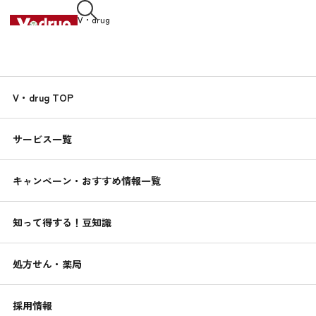
V・drug
中部薬品株式会社
知って得する！
V・drug TOP
くすりんの
豆知識
サービス一覧
2020.05.01
お肌ぷるぷる!野菜ゼリー
キャンペーン・おすすめ情報一覧
簡単！健康レシピ
知って得する！豆知識
処方せん・薬局
採用情報