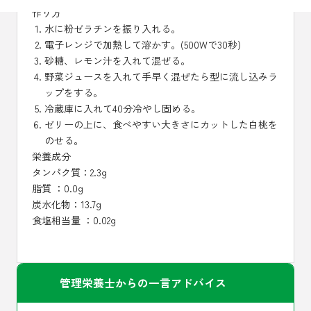
作り方
水に粉ゼラチンを振り入れる。
電子レンジで加熱して溶かす。(500Wで30秒)
砂糖、レモン汁を入れて混ぜる。
野菜ジュースを入れて手早く混ぜたら型に流し込みラ
ップをする。
冷蔵庫に入れて40分冷やし固める。
ゼリーの上に、食べやすい大きさにカットした白桃を
のせる。
栄養成分
タンパク質：2.3g
脂質 ：0.0g
炭水化物：13.7g
食塩相当量 ：0.02g
管理栄養士からの一言アドバイス