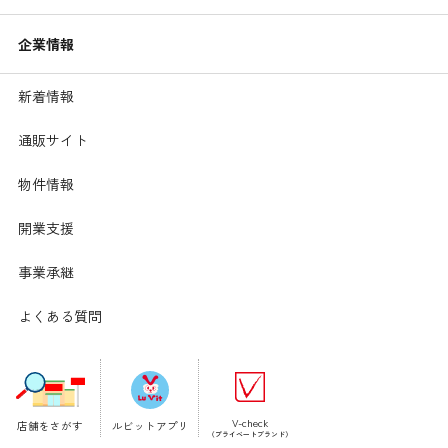
企業情報
新着情報
通販サイト
物件情報
開業支援
【材料】1人分
事業承継
調理時間:5分
水････････････････････････
20ml
よくある質問
粉ゼラチン････････････････
1.5g
レモン汁･･････････････････
少々
砂糖･･････････････････････
4.5g
野菜ジュース･･････････････
75ml
V-check
店舗をさがす
ルビットアプリ
（プライベートブランド）
白桃（缶詰）･･････････････
1切れ