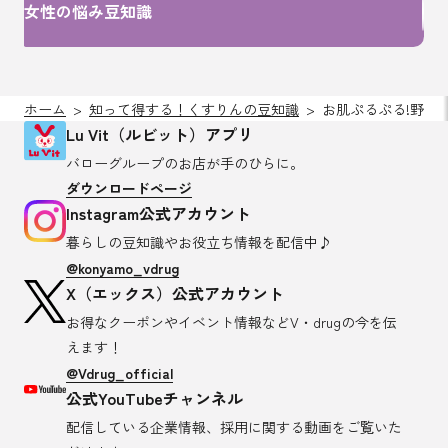
女性の悩み豆知識
ホーム
知って得する！くすりんの豆知識
お肌ぷるぷる!野菜
Lu Vit（ルビット）アプリ
バローグループのお店が
手のひらに。
ダウンロードページ
Instagram公式アカウント
暮らしの豆知識や
お役立ち情報を配信中♪
@konyamo_vdrug
X（エックス）公式アカウント
お得なクーポンやイベント情報など
V・drugの今を伝
えます！
@Vdrug_official
公式YouTubeチャンネル
配信している企業情報、採用に関する
動画をご覧いた