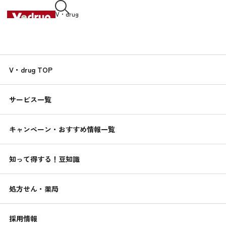
V・drug
中部薬品株式会社
知って得する！
V・drug TOP
くすりんの
豆知識
サービス一覧
2021.09.21
まな板・包丁:ニオイ対策と除菌・漂白方法
キャンペーン・おすすめ情報一覧
まな板は、包丁の傷あとに、汚れとばい菌が入り込み、不衛生
になりがちです。食器用洗剤で洗っていても、ニオイやシミが
知って得する！豆知識
気になることも。台所用漂白剤を使い、こまめに除菌しましょ
う。
処方せん・薬局
家事の豆知識
採用情報