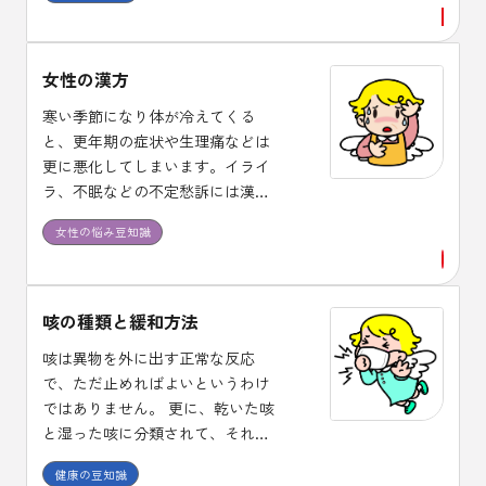
女性の漢方
寒い季節になり体が冷えてくる
と、更年期の症状や生理痛などは
更に悪化してしまいます。イライ
ラ、不眠などの不定愁訴には漢方
治療が適しており、体質に合った
女性の悩み豆知識
漢方薬を１ヶ月程度は継続して服
用し効果を確認しましょう。
咳の種類と緩和方法
咳は異物を外に出す正常な反応
で、ただ止めればよいというわけ
ではありません。 更に、乾いた咳
と湿った咳に分類されて、それぞ
れに使用する薬剤が異なります。
健康の豆知識
また、咳止め薬には中枢性と末梢