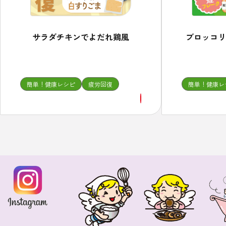
ブロッコリ
サラダチキンでよだれ鶏風
簡単！健康レシピ
疲労回復
簡単！健康レ