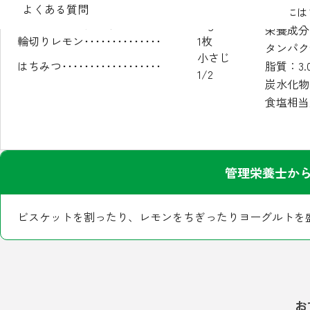
ビスケット････････････････
2枚
よくある質問
3.に
プレーンヨーグルト････････
70g
栄養成分
輪切りレモン･･････････････
1枚
タンパク質
小さじ
はちみつ･･････････････････
脂質：3.
1/2
炭水化物：
食塩相当量
管理栄養士か
ビスケットを割ったり、レモンをちぎったりヨーグルトを
お