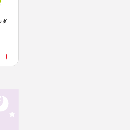
ラダ
きなこバナナトースト
ザ
簡単！健康レシピ
快眠