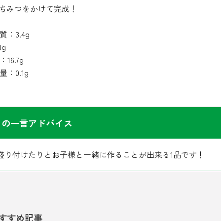
はちみつをかけて完成！
：3.4g
0g
16.7g
：0.1g
らの一言アドバイス
盛り付けたりとお子様と一緒に作ることが出来る1品です！
すすめ記事