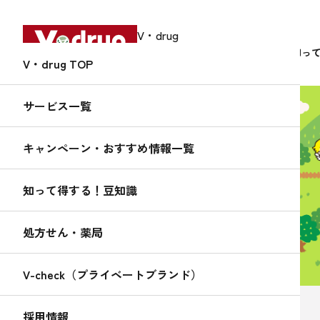
V・drug
中部薬品株式会社
サービス
知っ
V・drug TOP
サービス一覧
キャンペーン・おすすめ情報一覧
知って得する！
くすりんの
知って得する！豆知識
豆知識
処方せん・薬局
V-check（プライベートブランド）
2022.08.02
採用情報