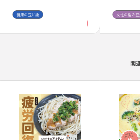
不定愁訴には
体質に合った
健康の豆知識
女性の悩み豆
続して服用し
関