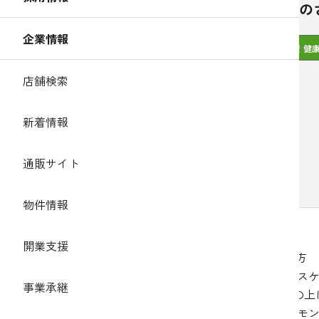
レモンの
企業情報
簡単！健
店舗検索
新着情報
通販サイト
物件情報
開業支援
作り方
ビス
事業承継
【材料】1人分
1.の
調理時間:5分
レモン