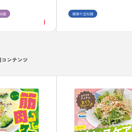
漢方治療が適しており、
分類されて、それぞれに使用する
漢方薬を１ヶ月程度は継
が異なります。 また、咳止め薬に
知識
健康の豆知識
効果を確認しましょう。
中枢性と末梢性があり、喘息に中
の咳止めを使うと症状が悪化する
があることも、頭においておくこ
必要です。
連コンテンツ