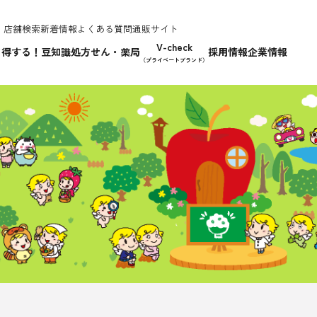
店舗検索
新着情報
よくある質問
通販サイト
V-check
て得する！豆知識
処方せん・薬局
採用情報
企業情報
（プライベートブランド）