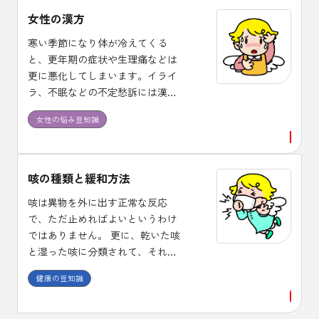
女性の漢方
寒い季節になり体が冷えてくる
と、更年期の症状や生理痛などは
更に悪化してしまいます。イライ
ラ、不眠などの不定愁訴には漢方
治療が適しており、体質に合った
女性の悩み豆知識
漢方薬を１ヶ月程度は継続して服
用し効果を確認しましょう。
咳の種類と緩和方法
咳は異物を外に出す正常な反応
で、ただ止めればよいというわけ
ではありません。 更に、乾いた咳
と湿った咳に分類されて、それぞ
れに使用する薬剤が異なります。
健康の豆知識
また、咳止め薬には中枢性と末梢
性があり、喘息に中枢性の咳止め
を使うと症状が悪化する場合があ