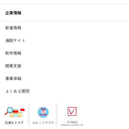
企業情報
新着情報
通販サイト
物件情報
開業支援
【材料】1人分
事業承継
調理時間:10分
ブロッコリー･･････････････
35g
よくある質問
玉ねぎ････････････････････
60g
ウインナー････････････････
10g
蒸し大豆･･････････････････
20g
水････････････････････････
200g
V-check
店舗をさがす
ルビットアプリ
（プライベートブランド）