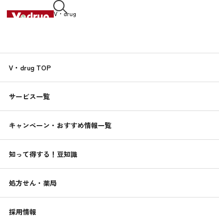
V・drug
中部薬品株式会社
知って得する！
V・drug TOP
くすりんの
豆知識
サービス一覧
2020.04.01
ブロッコリーのミネストローネ
キャンペーン・おすすめ情報一覧
簡単！健康レシピ
知って得する！豆知識
処方せん・薬局
採用情報