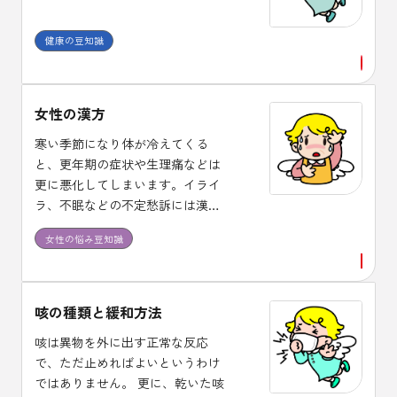
健康の豆知識
女性の漢方
寒い季節になり体が冷えてくる
と、更年期の症状や生理痛などは
更に悪化してしまいます。イライ
ラ、不眠などの不定愁訴には漢方
治療が適しており、体質に合った
女性の悩み豆知識
漢方薬を１ヶ月程度は継続して服
用し効果を確認しましょう。
咳の種類と緩和方法
咳は異物を外に出す正常な反応
で、ただ止めればよいというわけ
ではありません。 更に、乾いた咳