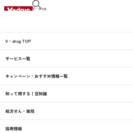
V・drug
中部薬品株式会社
知って得する！
V・drug TOP
くすりんの
豆知識
サービス一覧
2019.08.01
卵とトマトの麻婆丼
キャンペーン・おすすめ情報一覧
簡単！健康レシピ
知って得する！豆知識
処方せん・薬局
採用情報