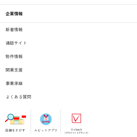
企業情報
新着情報
通販サイト
物件情報
開業支援
【材料】1人分
事業承継
調理時間:15分
白飯･･････････････････････
180g
よくある質問
麻婆茄子の素…････････････
1人分(約40g)
豚ひき肉･･････････････････
30g
卵････････････････････････
1個
トマト････････････････････
70g(中1/2個)
長ねぎ････････････････････
10g
V-check
店舗をさがす
ルビットアプリ
豆板醤････････････････････
1.5g
（プライベートブランド）