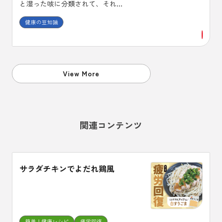
と湿った咳に分類されて、それぞ
れに使用する薬剤が異なります。
健康の豆知識
また、咳止め薬には中枢性と末梢
性があり、喘息に中枢性の咳止め
を使うと症状が悪化する場合があ
ることも、頭においておくことが
必要です。
View More
関連コンテンツ
サラダチキンでよだれ鶏風
簡単！健康レシピ
疲労回復