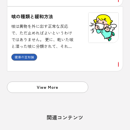
用し効果を確認しましょう。
咳の種類と緩和方法
咳は異物を外に出す正常な反応
で、ただ止めればよいというわけ
ではありません。 更に、乾いた咳
と湿った咳に分類されて、それぞ
れに使用する薬剤が異なります。
健康の豆知識
また、咳止め薬には中枢性と末梢
性があり、喘息に中枢性の咳止め
を使うと症状が悪化する場合があ
ることも、頭においておくことが
必要です。
View More
関連コンテンツ