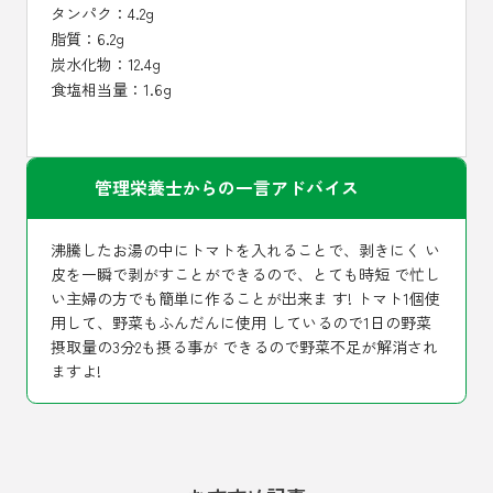
タンパク：4.2g
脂質：6.2g
炭水化物：12.4g
食塩相当量：1.6g
管理栄養士からの一言アドバイス
沸騰したお湯の中にトマトを入れることで、剥きにく い
皮を一瞬で剥がすことができるので、とても時短 で忙し
い主婦の方でも簡単に作ることが出来ま す! トマト1個使
用して、野菜もふんだんに使用 しているので1日の野菜
摂取量の3分2も摂る事が できるので野菜不足が解消され
ますよ!