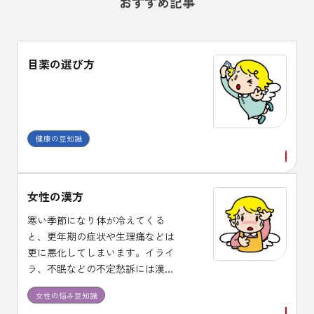
おすすめ記事
目薬の選び方
健康の豆知識
女性の漢方
寒い季節になり体が冷えてくる
と、更年期の症状や生理痛などは
更に悪化してしまいます。イライ
ラ、不眠などの不定愁訴には漢方
治療が適しており、体質に合った
女性の悩み豆知識
漢方薬を１ヶ月程度は継続して服