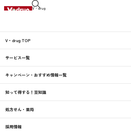
V・drug
中部薬品株式会社
知って得する！
V・drug TOP
くすりんの
豆知識
サービス一覧
2019.04.13
丸ごとトマトのスープ
キャンペーン・おすすめ情報一覧
簡単！健康レシピ
知って得する！豆知識
処方せん・薬局
採用情報