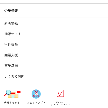
企業情報
新着情報
通販サイト
物件情報
開業支援
【材料】1人分
事業承継
調理時間:15分
トマト ･･････････････････
1個(170g)
よくある質問
なす ･････････････････････
20g
ズッキーニ ･･･････････････
20g
たまねぎ ･････････････････
15g
ベーコン ･････････････････
15g
顆粒コンソメ ･････････････
1.5g
V-check
店舗をさがす
ルビットアプリ
油 ･･･････････････････････
適量
（プライベートブランド）