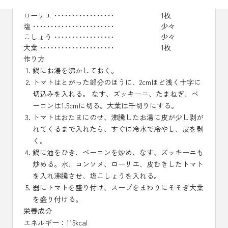
水 ･･･････････････････････
300ml
ローリエ ･････････････････
1枚
塩 ･･･････････････････････
少々
こしょう ･････････････････
少々
大葉 ･････････････････････
1枚
作り方
鍋にお湯を沸かしておく。
トマトはとがった部分のほうに、2cmほど浅く十字に
切込みを入れる。 なす、ズッキーニ、たまねぎ、ベ
ーコンは1.5cmに切る。大葉は千切りにする。
トマトはおたまにのせ、沸騰したお湯に皮が少し剥が
れてくるまで入れたら、すぐに冷水で冷やし、皮を剥
く。
鍋に油をひき、ベーコンを炒め、なす、ズッキーニも
炒める。水、コンソメ、ローリエ、皮むきしたトマト
を入れ沸騰させ、塩こしょうを入れる。
器にトマトを盛り付け、スープをまわりにそそぎ大葉
を盛り付ける。
栄養成分
エネルギー：115kcal