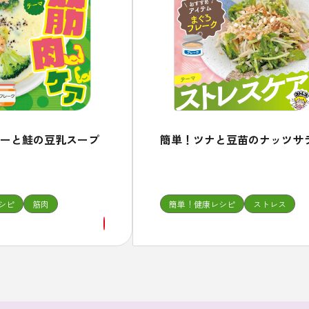
ーと鮭の豆乳スープ
簡単！ツナと豆苗のナッツサ
シピ
筋肉
簡単！健康レシピ
ストレス