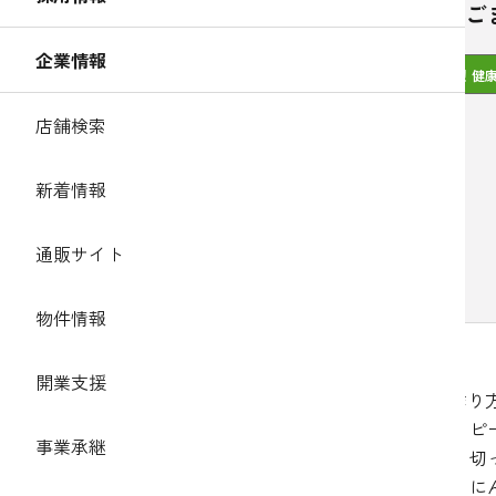
ナスのご
企業情報
簡単！健
店舗検索
新着情報
通販サイト
物件情報
開業支援
作り
ピ
事業承継
【材料】1人分
切
調理時間:10分
に