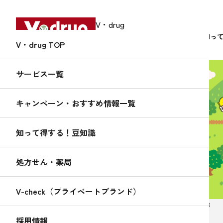
V・drug
中部薬品株式会社
サービス
知っ
V・drug TOP
サービス一覧
キャンペーン・おすすめ情報一覧
知って得する！
くすりんの
知って得する！豆知識
豆知識
処方せん・薬局
V-check（プライベートブランド）
2019.03.13
採用情報