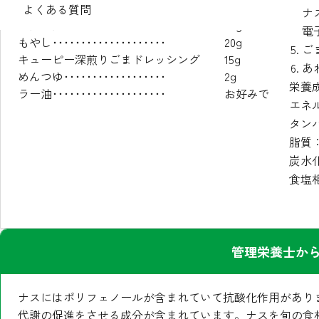
ナス･･････････････････････
50g
よくある質問
ナ
にんじん･･････････････････
20g
電
もやし････････････････････
20g
ご
キューピー深煎りごまドレッシング
15g
あ
めんつゆ･･････････････････
2g
栄養
ラー油････････････････････
お好みで
エネル
タンパ
脂質：
炭水化
食塩相
管理栄養士か
ナスにはポリフェノールが含まれていて抗酸化作用があり
代謝の促進をさせる成分が含まれています。ナスを旬の食