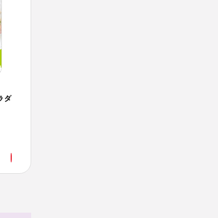
ラダ
きなこバナナトースト
ザ
簡単！健康レシピ
快眠