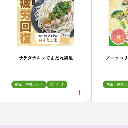
ブロッコリ
サラダチキンでよだれ鶏風
簡単！健康レシピ
疲労回復
簡単！健康レ