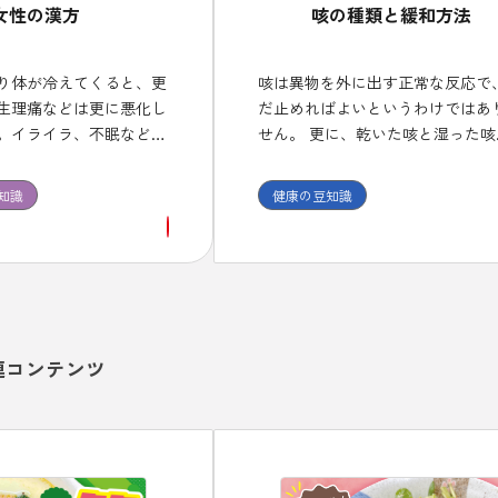
女性の漢方
咳の種類と緩和方法
り体が冷えてくると、更
咳は異物を外に出す正常な反応で
生理痛などは更に悪化し
だ止めればよいというわけではあ
。イライラ、不眠などの
せん。 更に、乾いた咳と湿った咳
漢方治療が適しており、
分類されて、それぞれに使用する
漢方薬を１ヶ月程度は継
が異なります。 また、咳止め薬に
知識
健康の豆知識
効果を確認しましょう。
中枢性と末梢性があり、喘息に中
の咳止めを使うと症状が悪化する
があることも、頭においておくこ
必要です。
連コンテンツ