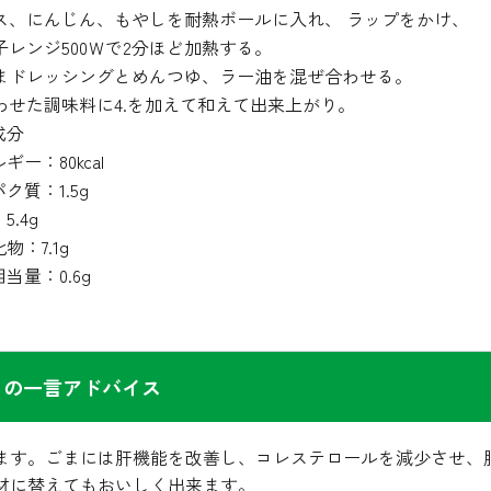
ス、にんじん、もやしを耐熱ボールに入れ、 ラップをかけ、
子レンジ500Ｗで2分ほど加熱する。
まドレッシングとめんつゆ、ラー油を混ぜ合わせる。
わせた調味料に4.を加えて和えて出来上がり。
成分
ギー：80kcal
ク質：1.5g
5.4g
物：7.1g
当量：0.6g
らの一言アドバイス
ます。ごまには肝機能を改善し、コレステロールを減少させ、
材に替えてもおいしく出来ます。