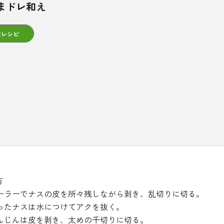
まドレ和え
康レシピ
方
ーラーでナスの皮を所々残しながら剥き、乱切りに切る。
ったナスは水につけてアクを抜く。
んじんは皮を剥き、太めの千切りに切る。