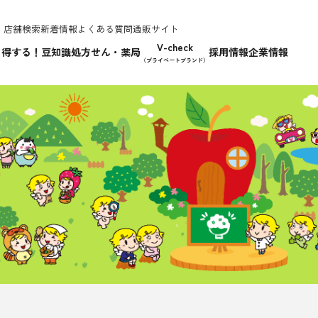
店舗検索
新着情報
よくある質問
通販サイト
V-check
て得する！豆知識
処方せん・薬局
採用情報
企業情報
（プライベートブランド）