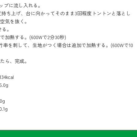
カップに流し入れる。
程度持ち上げ、台に向かってそのまま3回程度トントンと落とし
空気を抜く。
のせる。
加熱する。(600Wで2分30秒)
に竹串を刺して、生地がつく場合は追加で加熱する。(600Wで10
たら、完成。
4kcal
.0g
0g
.1g