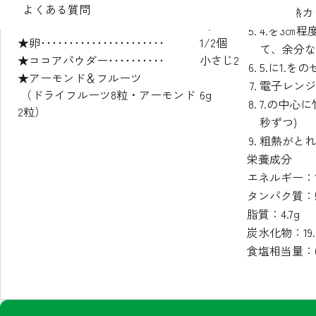
中サイズ
よくある質問
3.を耐熱
バナナ････････････････････
1本
4.を3㎝
★卵･･････････････････････
1/2個
て、余分な
★ココアパウダー･･････････
小さじ2
5.に1.を
★アーモンド＆フルーツ
電子レンジで
（ドライフルーツ8粒・アーモンド
6g
7.の中心
2粒）
秒ずつ)
粗熱がとれ
栄養成分
エネルギー：13
タンパク質：5
脂質：4.7g
炭水化物：19.
食塩相当量：0