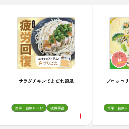
ブロッコリ
サラダチキンでよだれ鶏風
簡単！健康レシピ
疲労回復
簡単！健康レ