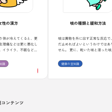
女性の漢方
咳の種類と緩和方法
り体が冷えてくると、更
咳は異物を外に出す正常な反応で
生理痛などは更に悪化し
だ止めればよいというわけではあ
。イライラ、不眠などの
せん。 更に、乾いた咳と湿った咳
漢方治療が適しており、
分類されて、それぞれに使用する
漢方薬を１ヶ月程度は継
が異なります。 また、咳止め薬に
知識
健康の豆知識
効果を確認しましょう。
中枢性と末梢性があり、喘息に中
の咳止めを使うと症状が悪化する
があることも、頭においておくこ
必要です。
連コンテンツ