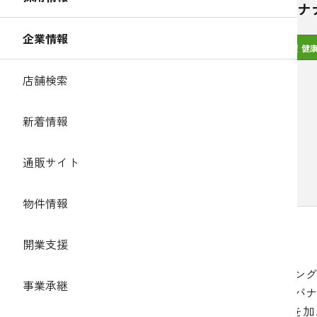
完熟バナ
企業情報
簡単！健
店舗検索
新着情報
通販サイト
物件情報
開業支援
作り方
トッピング
事業承継
【材料】1人分
残りのバナ
調理時間:15分
2.に★を