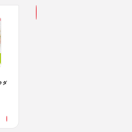
ラダ
きなこバナナトースト
ザ
簡単！健康レシピ
快眠