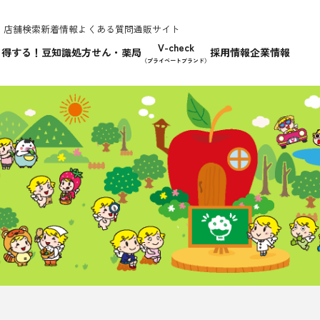
店舗検索
新着情報
よくある質問
通販サイト
V-check
て得する！豆知識
処方せん・薬局
採用情報
企業情報
（プライベートブランド）