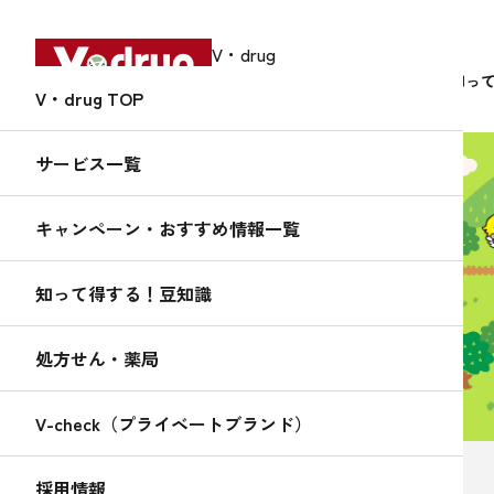
V・drug
中部薬品株式会社
サービス
知っ
V・drug TOP
サービス一覧
キャンペーン・おすすめ情報一覧
知って得する！
くすりんの
知って得する！豆知識
豆知識
処方せん・薬局
V-check（プライベートブランド）
2025.02.01
採用情報