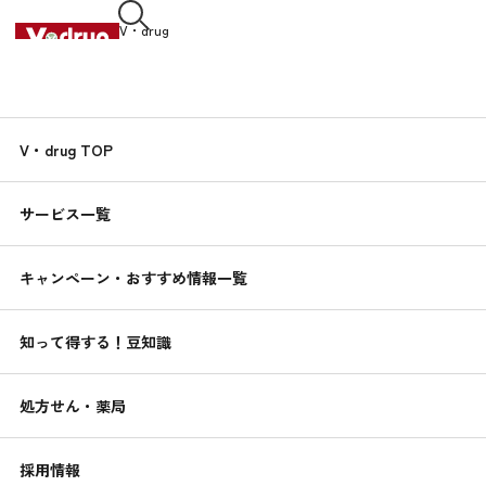
V・drug
中部薬品株式会社
知って得する！
V・drug TOP
くすりんの
豆知識
サービス一覧
2025.06.02
鶏肉のコーン煮込み
キャンペーン・おすすめ情報一覧
簡単！健康レシピ
知って得する！豆知識
処方せん・薬局
採用情報