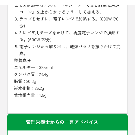
1.を耐熱容器に入れ、『ポタージュで豆と野菜北海道
コーン』を上からかけるようにして加える。
ラップをせずに、電子レンジで加熱する。(600Wで6
分)
3.にピザ用チーズをかけて、再度電子レンジで加熱す
る。(600Wで2分)
電子レンジから取り出し、乾燥パセリを振りかけて完
成。
栄養成分
エネルギー：385kcal
タンパク質：23.4g
脂質：20.3g
炭水化物：26.2g
食塩相当量：1.5g
管理栄養士からの一言アドバイス