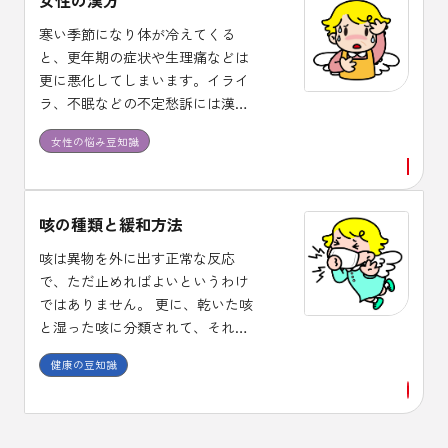
女性の漢方
寒い季節になり体が冷えてくる
と、更年期の症状や生理痛などは
更に悪化してしまいます。イライ
ラ、不眠などの不定愁訴には漢方
治療が適しており、体質に合った
女性の悩み豆知識
漢方薬を１ヶ月程度は継続して服
用し効果を確認しましょう。
咳の種類と緩和方法
咳は異物を外に出す正常な反応
で、ただ止めればよいというわけ
ではありません。 更に、乾いた咳
と湿った咳に分類されて、それぞ
れに使用する薬剤が異なります。
健康の豆知識
また、咳止め薬には中枢性と末梢
性があり、喘息に中枢性の咳止め
を使うと症状が悪化する場合があ
ることも、頭においておくことが