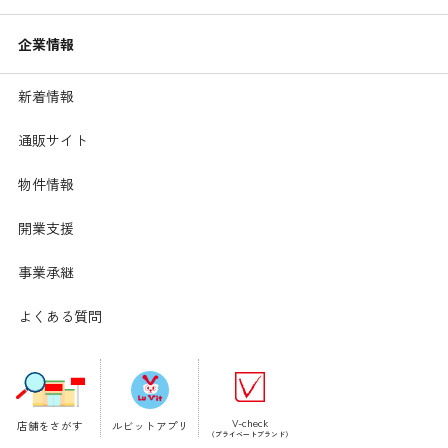
企業情報
新着情報
通販サイト
物件情報
開業支援
【材料】1人分
事業承継
調理時間:15分
鶏もも肉･･････････････････
100g
よくある質問
ポタージュで豆と野菜北海道コーン
1袋
ピザ用チーズ･･････････････
10g
乾燥パセリ････････････････
少々
作り方
鶏もも肉をフォークで数か所刺し、2cmの角切りにし
V-check
店舗をさがす
ルビットアプリ
（プライベートブランド）
て加熱しやすいようにする。