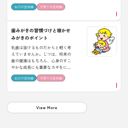
た、生えたての永久歯はむし歯に
お口の豆知識
子育ての豆知識
なりやすいので、注意が必要で
す。一生使う大切な永久歯を守る
にはどうしたらいいのでしょう
か。 生えかわり期の子どもを持つ
歯みがきの習慣づけと寝かせ
お母さんが、花王の研究員に取材
みがきのポイント
しました。
乳歯は抜けるものだからと軽く考
えていませんか。じつは、将来の
歯の健康はもちろん、心身のすこ
やかな成長にも重要なカギをにぎ
っています。 大切な乳歯をむし歯
お口の豆知識
子育ての豆知識
から守るには、どんな点に気をつ
けたらいいのでしょうか。 乳歯期
の子どもをもつお母さんの疑問に
花王の研究員がお答えしました。
View More