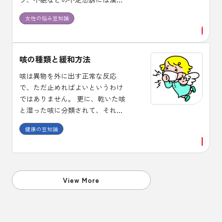
治療が適しており、体質に合った
女性の悩み豆知識
漢方薬を１ヶ月程度は継続して服
用し効果を確認しましょう。
咳の種類と緩和方法
咳は異物を外に出す正常な反応
で、ただ止めればよいというわけ
ではありません。 更に、乾いた咳
と湿った咳に分類されて、それぞ
れに使用する薬剤が異なります。
健康の豆知識
また、咳止め薬には中枢性と末梢
性があり、喘息に中枢性の咳止め
を使うと症状が悪化する場合があ
ることも、頭においておくことが
必要です。
View More