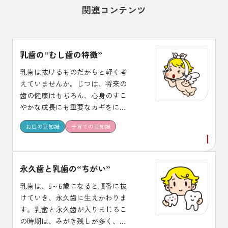
関連コンテンツ
乳歯の“むし歯の特徴”
乳歯は抜けるものだからと軽く考
えていませんか。じつは、将来の
歯の健康はもちろん、心身のすこ
やかな成長にも重要なカギをにぎ
っています。 大切な乳歯をむし歯
お口の豆知識
子育ての豆知識
から守るには、どんな点に気をつ
けたらいいのでしょうか。 乳歯期
の子どもをもつお母さんの疑問に
花王の研究員がお答えしました。
永久歯と乳歯の“ちがい”
乳歯は、5～6歳になると順番に抜
けていき、永久歯に生えかわりま
す。乳歯と永久歯が入りまじるこ
の時期は、みがき残しが多く、ま