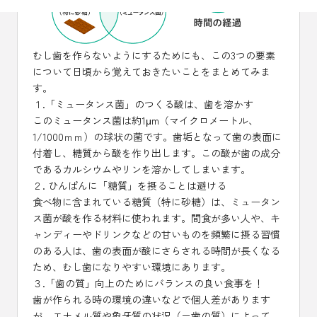
むし歯を作らないようにするためにも、この3つの要素
について日頃から覚えておきたいことをまとめてみま
す。
１.「ミュータンス菌」のつくる酸は、歯を溶かす
このミュータンス菌は約1μm（マイクロメートル、
1/1000ｍｍ）の球状の菌です。歯垢となって歯の表面に
付着し、糖質から酸を作り出します。この酸が歯の成分
であるカルシウムやリンを溶かしてしまいます。
２. ひんぱんに「糖質」を摂ることは避ける
食べ物に含まれている糖質（特に砂糖）は、ミュータン
ス菌が酸を作る材料に使われます。間食が多い人や、キ
ャンディーやドリンクなどの甘いものを頻繁に摂る習慣
のある人は、歯の表面が酸にさらされる時間が長くなる
ため、むし歯になりやすい環境にあります。
３.「歯の質」向上のためにバランスの良い食事を！
歯が作られる時の環境の違いなどで個人差があります
が、エナメル質や象牙質の状況（＝歯の質）によって、