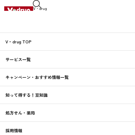
V・drug
中部薬品株式会社
知って得する！
V・drug TOP
くすりんの
豆知識
サービス一覧
2020.02.04
「むし歯」の基礎知識
キャンペーン・おすすめ情報一覧
お口の豆知識
知って得する！豆知識
処方せん・薬局
採用情報