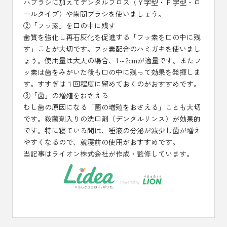
ハブラシに加えてデンタルフロス（Ｙ字型・Ｆ字型・ロ
ールタイプ）や歯間ブラシを使いましょう。
②「フッ素」を口の中に残す
歯質を強化し再石灰化を促進する「フッ素を口の中に残
す」ことが大切です。フッ素配合のハミガキを使いまし
ょう。使用量は大人の場合、1～2cmが適量です。またフ
ッ素は歯をみがいた後も口の中に残って効果を発揮しま
す。すすぎは１回程度に留めておくのがおすすめです。
③「菌」の増殖をおさえる
むし歯の原因になる「菌の増殖をおさえる」ことも大切
です。殺菌剤入りの洗口剤（デンタルリンス）が効果的
です。特に寝ている間は、唾液の分泌が減少し菌が増え
やすくなるので、就寝前の使用がおすすめです。
当記事はライオン株式会社が作成・監修しています。