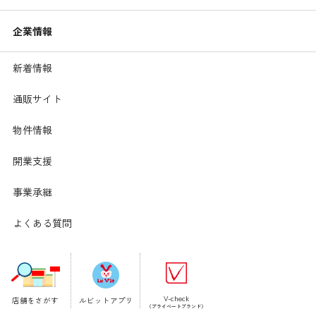
企業情報
新着情報
通販サイト
物件情報
開業支援
むし歯の原因と進行
事業承継
むし歯の原因には「細菌（ミュータンス菌）」「歯の
質」「糖質」の「3つの要素」があります。この3つの要
よくある質問
素が重なると、時間の経過とともにむし歯が発生しま
す。
V-check
店舗をさがす
ルビットアプリ
（プライベートブランド）