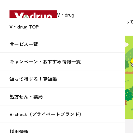
V・drug
中部薬品株式会社
サービス
知っ
V・drug TOP
サービス一覧
キャンペーン・おすすめ情報一覧
知って得する！
くすりんの
知って得する！豆知識
豆知識
処方せん・薬局
V-check（プライベートブランド）
2020.02.10
採用情報