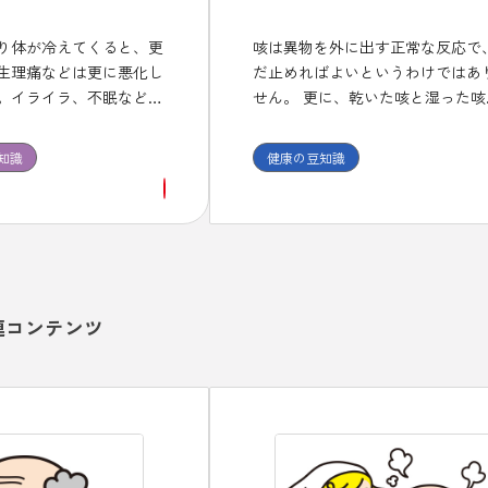
り体が冷えてくると、更
咳は異物を外に出す正常な反応で
生理痛などは更に悪化し
だ止めればよいというわけではあ
。イライラ、不眠などの
せん。 更に、乾いた咳と湿った咳
漢方治療が適しており、
分類されて、それぞれに使用する
漢方薬を１ヶ月程度は継
が異なります。 また、咳止め薬に
知識
健康の豆知識
効果を確認しましょう。
中枢性と末梢性があり、喘息に中
の咳止めを使うと症状が悪化する
があることも、頭においておくこ
必要です。
連コンテンツ