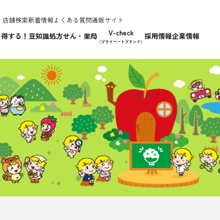
店舗検索
新着情報
よくある質問
通販サイト
V-check
て得する！豆知識
処方せん・薬局
採用情報
企業情報
（プライベートブランド）