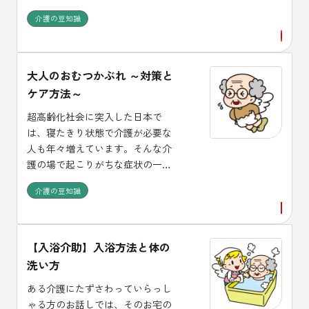
とってたいへんですが、発想を転
介護の豆知識
換し、いっしょに食事を楽しもう
という心のゆとりを持てるように
してみませんか。
大人のおむつかぶれ ～対策と
ケア方法～
超高齢化社会に突入した日本で
は、寝たきり状態で介護が必要な
人も年々増えています。そんな介
護の場で起こりがちな症状の一つ
として、大人用紙おむつによる
介護の豆知識
「おむつかぶれ」が挙げられま
す。 排尿コントロールが難しくな
った高齢者介護の必需品である大
人用おむつですが、皮膚トラブル
【入浴介助】入浴方法と体の
の原因となることもあるのです。
洗い方
そこで今回は、大人のおむつかぶ
ある介護にたずさわっていらっし
れの原因と対策について詳しく解
ゃる方のお話しでは、そのお宅の
説します。