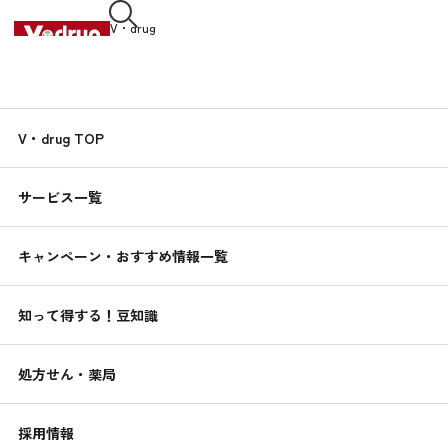
V・drug
中部薬品株式会社
知って得する！
V・drug TOP
くすりんの
豆知識
サービス一覧
2020.02.10
介護における排泄～ケア5つのポイント～
キャンペーン・おすすめ情報一覧
トイレで自分で排泄することは、人間が人間らしく生活するた
めの基本です。生活の自立を求める本人の意欲とともに、家族
知って得する！豆知識
が介助を行う際に気を付けるべき5つのポイントをご紹介しま
す。
処方せん・薬局
介護の豆知識
採用情報