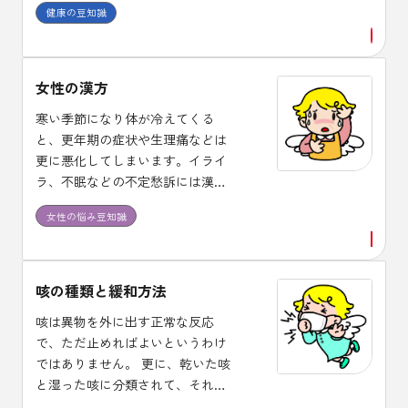
健康の豆知識
女性の漢方
寒い季節になり体が冷えてくる
と、更年期の症状や生理痛などは
更に悪化してしまいます。イライ
ラ、不眠などの不定愁訴には漢方
治療が適しており、体質に合った
女性の悩み豆知識
漢方薬を１ヶ月程度は継続して服
用し効果を確認しましょう。
咳の種類と緩和方法
咳は異物を外に出す正常な反応
で、ただ止めればよいというわけ
ではありません。 更に、乾いた咳
と湿った咳に分類されて、それぞ
れに使用する薬剤が異なります。