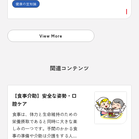
健康の豆知識
また、咳止め薬には中枢性と末梢
性があり、喘息に中枢性の咳止め
を使うと症状が悪化する場合があ
ることも、頭においておくことが
必要です。
View More
関連コンテンツ
【食事介助】安全な姿勢・口
腔ケア
食事は、体力と生命維持のための
栄養摂取であると同時に大きな楽
しみの一つです。手間のかかる食
事の準備や介助は介護をする人に