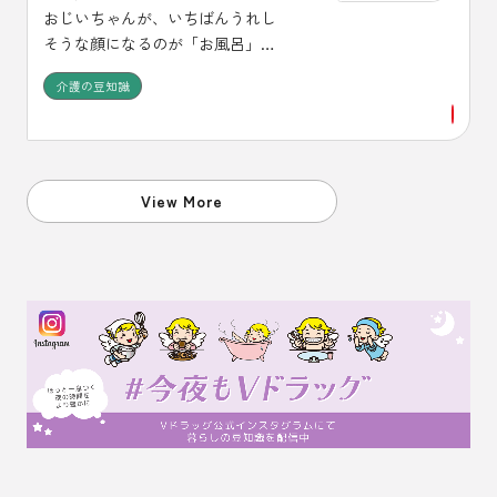
おじいちゃんが、いちばんうれし
そうな顔になるのが「お風呂」の
時だそうです。精神的にもメリハ
介護の豆知識
リができるなど、効用もいろい
ろ。さあ、はりきって、キレイに
してあげましょう。入浴だけでな
く、体を清潔に保つことは大切で
す。その方にあった方法で清潔に
View More
してあげましょう。