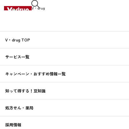
V・drug
中部薬品株式会社
NEWS RELEASE
V・drug TOP
新着情報
サービス一覧
すべて
お知らせ
店舗情報
キャンペーン・おすすめ情報一覧
2026.02.01
お知らせ
2月1日 コーポレートサイトリニューアルいたしました！！
知って得する！豆知識
処方せん・薬局
1
採用情報