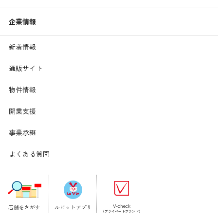
企業情報
ホーム
新着情報
お知らせ
Lu Vit（ルビット）アプリ
新着情報
バローグループのお店が
手のひらに。
通販サイト
ダウンロードページ
Instagram公式アカウント
物件情報
暮らしの豆知識や
お役立ち情報を配信中♪
開業支援
@konyamo_vdrug
X（エックス）公式アカウント
事業承継
お得なクーポンやイベント情報など
V・drugの今を伝
えます！
よくある質問
@Vdrug_official
公式YouTubeチャンネル
配信している企業情報、採用に関する
動画をご覧いた
だけます。
V-check
店舗をさがす
ルビットアプリ
（プライベートブランド）
チャンネルをチェック！