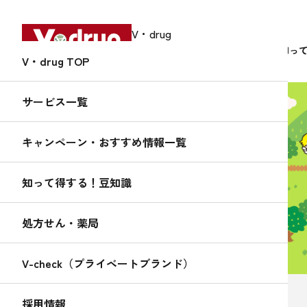
V・drug
中部薬品株式会社
サービス
知っ
V・drug TOP
サービス一覧
キャンペーン・おすすめ情報一覧
知って得する！
くすりんの
知って得する！豆知識
豆知識
処方せん・薬局
V-check（プライベートブランド）
2020.10.01
採用情報