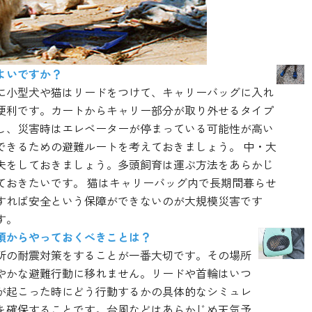
よいですか？
に小型犬や猫はリードをつけて、キャリーバッグに入れ
便利です。カートからキャリー部分が取り外せるタイプ
し、災害時はエレベーターが停まっている可能性が高い
できるための避難ルートを考えておきましょう。 中・大
夫をしておきましょう。多頭飼育は運ぶ方法をあらかじ
ておきたいです。 猫はキャリーバッグ内で長期間暮らせ
すれば安全という保障ができないのが大規模災害です
す。
頃からやっておくべきことは？
所の耐震対策をすることが一番大切です。その場所
やかな避難行動に移れません。リードや首輪はいつ
が起こった時にどう行動するかの具体的なシミュレ
を確保することです。台風などはあらかじめ天気予