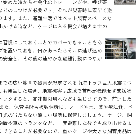
い始めた時から社会化のトレーニングや、呼び寄
などのしつけが必要です。それが災害時に素早く避
ります。また、避難生活ではペット飼育スペースな
出かける時など、ケージに入る機会が増えますの
に習慣にしておくことでカバーできることもあ
グを置いておき、何かあったらそこに逃げ込め
の安全と、その後の速やかな避難行動につなが
までの広い範囲で被害が想定される南海トラフ巨大地震につ
もしも発生した場合、地震被害は広域で首都が機能せず支援物
トックすると、賞味期限切れなども生じますので、前述した
 また、保管場所も複数個所に。フードや水、薬や療法食、ペ
日光の当たらない涼しい場所に保管しましょう。ケージ、飼
物置や車のトランクなど、一度避難した後でも取り出せるよ
くできることが必要なので、重いケージや大きな飼育用品は