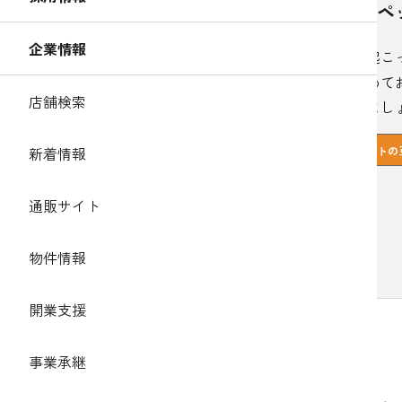
大切なペ
企業情報
災害が起こ
識を高めて
店舗検索
ておきまし
ペットの
新着情報
通販サイト
物件情報
開業支援
災害に備えたしつけと健康管理のポイント
事業承継
日頃からペットに行っておきたいトレーニングは？