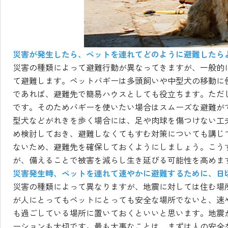
災害が発生したら、ペットを連れてどのように避難したら
災害の種類によって避難行動が異なってきますが、一般的
て避難します。ペットバギーは多頭飼いや中型犬の移動に
であれば、避難先で簡易ハウスとしても役立ちます。ただ
です。そのためバギーを使いたい場合はスムーズな避難が
型犬などがれきを歩く場合には、足や肉球を傷つけない工
め検討しておき、避難しなくてもすむ対策についても講じ
ないため、避難先を確保しておくようにしましょう。こう
が、備えることで被害を減らし生き延びる可能性を高めま
災害発生時、ペットを連れて速やかに避難するために、日
災害の種類によって異なりますが、地震に対しては住む場
が人にとってもペットにとっても安全な場所でないと、速
も過ごしている場所に置いておくといいと思います。地震
ーションも大切です。最も大事なことは、まずは人の安全