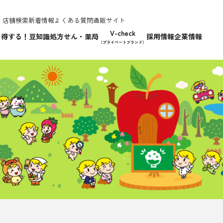
店舗検索
新着情報
よくある質問
通販サイト
V-check
て得する！豆知識
処方せん・薬局
採用情報
企業情報
（プライベートブランド）