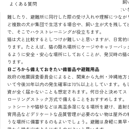
そもそも犬は人間と一緒に社会参加する動物ですから、飼
よくある質問
せ、待たせること、人に飛びつかない、無駄吠えをしない
難したり、避難所に同行した際の受け入れや理解につなが
ど複数の犬が集団で生活する場合や、飼い主が犬を残して
で、そこでハウストレーニングが役立ちます。
猫は犬と比較するとしつけが難しいと思いますが、日常的
ります。たとえば、猫の隠れ場所にケージやキャリーバッ
るように安全・安心な場所にしておくことが、発災時の猫
ります。
日ごろから備えておきたい備蓄品や避難用品
政府の地震調査委員会によると、関東から九州・沖縄地方
いて今後30年以内の発生確率は70％以上としています。
資が全く届かないことも想定されます。何日分と決めてス
ローリングストック方式で備えることをおすすめします。
ットシートや猫砂などは高温多湿になる場所を避け、直射
育用品などデリケートな品質管理が必要のない物は屋外の
うな場所に備蓄するのもよいでしょう。避難は身軽に素早