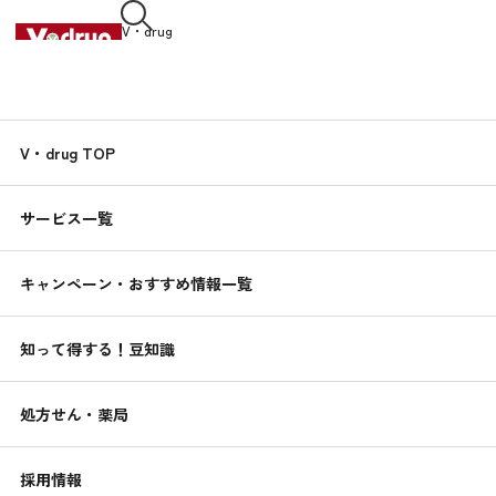
V・drug
中部薬品株式会社
知って得する！
V・drug TOP
くすりんの
豆知識
サービス一覧
2020.04.03
花粉対策：衣類への付着を防ぐコツ
キャンペーン・おすすめ情報一覧
室内に入ってくる花粉の約4割が、衣類などへの付着によるもの
です。衣類への付着を軽減させる洗濯方法や干し方を、花粉シ
知って得する！豆知識
ーズンの習慣にしましょう。
家事の豆知識
処方せん・薬局
採用情報