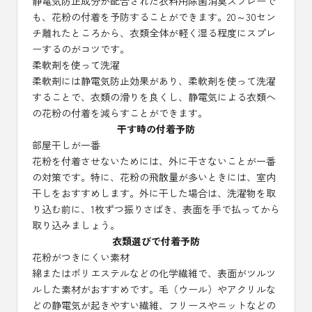
静電気防止成分が配合された衣料用除菌消臭スプレーで
も、花粉の付着を予防することができます。20～30セン
チ離れたところから、衣類全体が軽く湿る程度にスプレ
ーするのがコツです。
柔軟剤を使って洗濯
柔軟剤には静電気防止効果があり、柔軟剤を使って洗濯
することで、衣類の滑りを良くし、静電気による衣類へ
の花粉の付着を減らすことができます。
干す時の付着予防
部屋干しが一番
花粉を付着させないためには、外に干さないことが一番
の対策です。特に、花粉の飛散量が多いときには、室内
干しをおすすめします。外に干した場合は、洗濯物を取
り込む前に、1枚ずつ振りさばき、表面を手で払ってから
取り込みましょう。
衣類選びで付着予防
花粉がつきにくい素材
綿またはポリエステルなどの化学繊維で、表面がツルツ
ルした素材がおすすめです。毛（ウール）やアクリルな
どの静電気が起きやすい繊維、フリースやニットなどの