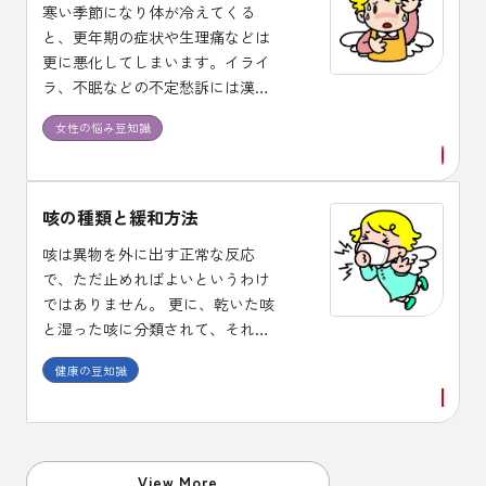
寒い季節になり体が冷えてくる
と、更年期の症状や生理痛などは
更に悪化してしまいます。イライ
ラ、不眠などの不定愁訴には漢方
治療が適しており、体質に合った
女性の悩み豆知識
漢方薬を１ヶ月程度は継続して服
用し効果を確認しましょう。
咳の種類と緩和方法
咳は異物を外に出す正常な反応
で、ただ止めればよいというわけ
ではありません。 更に、乾いた咳
と湿った咳に分類されて、それぞ
れに使用する薬剤が異なります。
健康の豆知識
また、咳止め薬には中枢性と末梢
性があり、喘息に中枢性の咳止め
を使うと症状が悪化する場合があ
ることも、頭においておくことが
必要です。
View More