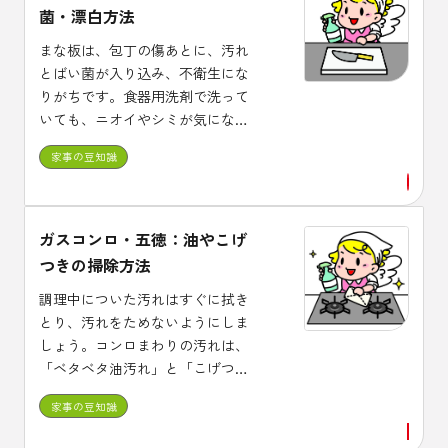
菌・漂白方法
まな板は、包丁の傷あとに、汚れ
とばい菌が入り込み、不衛生にな
りがちです。食器用洗剤で洗って
いても、ニオイやシミが気になる
ことも。台所用漂白剤を使い、こ
家事の豆知識
まめに除菌しましょう。
ガスコンロ・五徳：油やこげ
つきの掃除方法
調理中についた汚れはすぐに拭き
とり、汚れをためないようにしま
しょう。コンロまわりの汚れは、
「ベタベタ油汚れ」と「こげつき
汚れ」に分かれます。汚れに合っ
家事の豆知識
た洗剤で落としましょう。