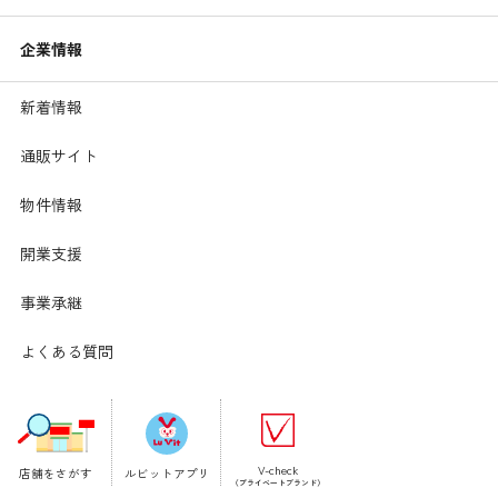
企業情報
新着情報
通販サイト
物件情報
開業支援
事業承継
よくある質問
※衣類の洗濯表示に
の記号がついている場合、家
庭では洗濯できません。洗濯の前にご確認ください。
付着した花粉の除去
洗える衣類はこまめに洗濯
衣類に付着した花粉は、洗濯で落とすことができます。
V-check
店舗をさがす
ルビットアプリ
（プライベートブランド）
洗える衣類はこまめに洗濯し、花粉をしっかり除去して