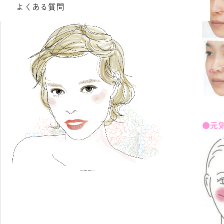
□ かわいらしく、活発な印象
よくある質問
□ ナチュラルで爽やか
●元