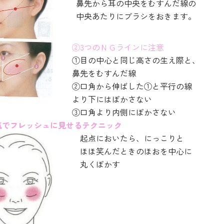
鼻先から耳の中央をむすんだ線の
中央あたりにブラシをおきます。
②3つのＮＧラインに注意
①目の中心と同じ高さの生え際と、
鼻先をむすんだ線
②口角から伸ばした①と平行の線
より下にはぼかさない
③口角より内側にぼかさない
気でフレッシュに見せるテクニック
起点においたら、にっこりと
ほほ笑んだときのほおを中心に
丸くぼかす