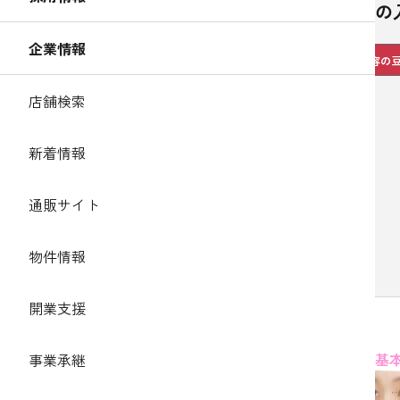
チークの
企業情報
美容の
店舗検索
新着情報
通販サイト
物件情報
開業支援
●フレッシュタイプ
●基
事業承継
□ 顔を短く見せたい（面長タイプの方）