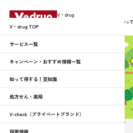
V・drug
中部薬品株式会社
サービス
知っ
V・drug TOP
サービス一覧
キャンペーン・おすすめ情報一覧
知って得する！
くすりんの
知って得する！豆知識
豆知識
処方せん・薬局
V-check（プライベートブランド）
2019.03.13
採用情報