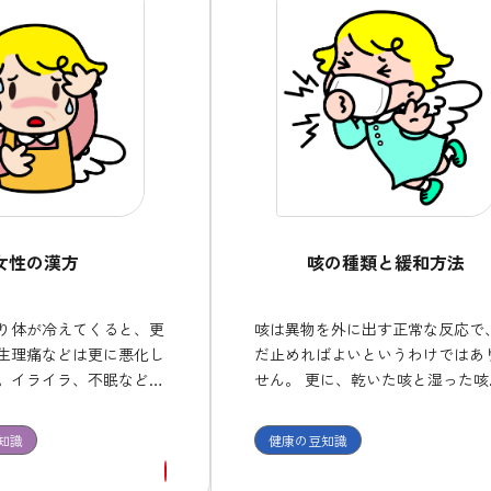
女性の漢方
咳の種類と緩和方法
り体が冷えてくると、更
咳は異物を外に出す正常な反応で
生理痛などは更に悪化し
だ止めればよいというわけではあ
。イライラ、不眠などの
せん。 更に、乾いた咳と湿った咳
漢方治療が適しており、
分類されて、それぞれに使用する
漢方薬を１ヶ月程度は継
が異なります。 また、咳止め薬に
知識
健康の豆知識
効果を確認しましょう。
中枢性と末梢性があり、喘息に中
の咳止めを使うと症状が悪化する