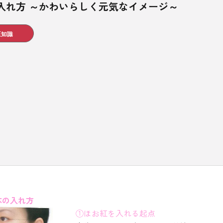
入れ方 ～かわいらしく元気なイメージ～
豆知識
本の入れ方
①ほお紅を入れる起点