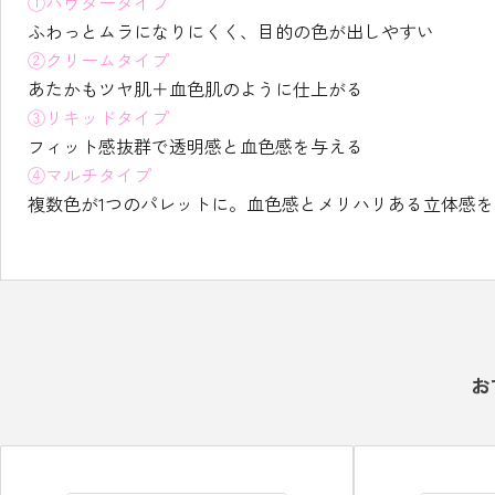
①パウダータイプ
ふわっとムラになりにくく、目的の色が出しやすい
②クリームタイプ
あたかもツヤ肌＋血色肌のように仕上がる
③リキッドタイプ
フィット感抜群で透明感と血色感を与える
④マルチタイプ
複数色が1つのパレットに。血色感とメリハリある立体感を
お