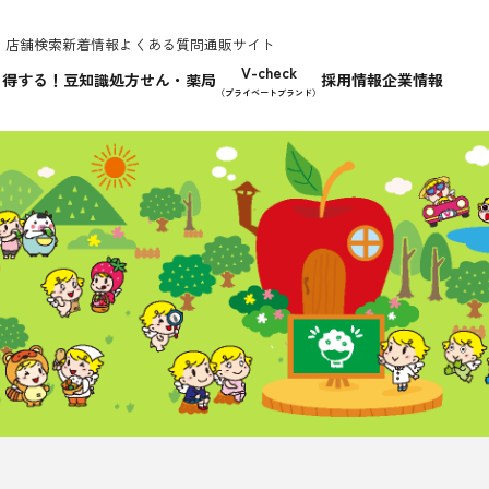
店舗検索
新着情報
よくある質問
通販サイト
V-check
て得する！豆知識
処方せん・薬局
採用情報
企業情報
（プライベートブランド）