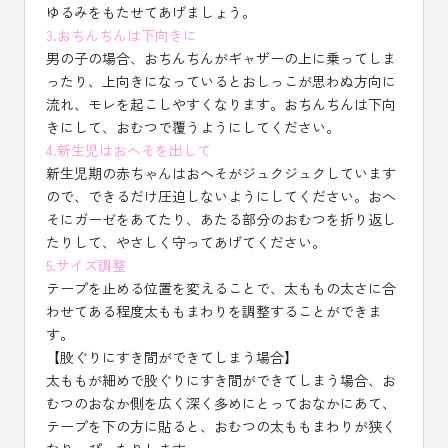
ゆるみをもたせてあげましょう。
3.おちんちんは下向きに
男の子の場合、おちんちんがギャザーの上に乗ってしま
ったり、上向きになっているとおしっこが思わぬ方向に
流れ、モレを起こしやすくなります。おちんちんは下向
きにして、おむつで覆うようにしてください。
4.新生児はおへそを出して
新生児期の赤ちゃんはおへそがジュクジュクしています
ので、できるだけ圧迫しないようにしてください。おへ
そにガーゼをあてたり、あたる部分のおむつを折り返し
たりして、やさしく守ってあげてください。
5.サイズ調整
テープを止める位置を変えることで、太ももの太さに合
わせてある程度太ももまわりを調整することができま
す。
【股ぐりにすき間ができてしまう場合】
太ももが細めで股ぐりにすき間ができてしまう場合、お
むつのおなか側を広く深く多めにとっておなかにあて、
テープを下の方に貼ると、おむつの太ももまわりが狭く