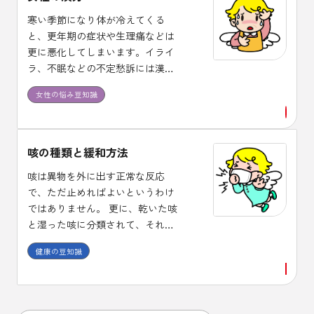
寒い季節になり体が冷えてくる
と、更年期の症状や生理痛などは
更に悪化してしまいます。イライ
ラ、不眠などの不定愁訴には漢方
治療が適しており、体質に合った
女性の悩み豆知識
漢方薬を１ヶ月程度は継続して服
用し効果を確認しましょう。
咳の種類と緩和方法
咳は異物を外に出す正常な反応
で、ただ止めればよいというわけ
ではありません。 更に、乾いた咳
と湿った咳に分類されて、それぞ
れに使用する薬剤が異なります。
健康の豆知識
また、咳止め薬には中枢性と末梢
性があり、喘息に中枢性の咳止め
を使うと症状が悪化する場合があ
ることも、頭においておくことが