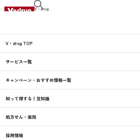
V・drug
中部薬品株式会社
知って得する！
V・drug TOP
くすりんの
豆知識
サービス一覧
2020.06.25
赤ちゃんの紙おむつの替え方～テープ・パンツタ
キャンペーン・おすすめ情報一覧
イプ～
紙おむつには、おしっこやうんちのモレを防ぐさまざまな工夫
知って得する！豆知識
がされていますが、正しくつけていなければモレたり、赤ちゃ
んが心地よく過ごせない原因になってしまいます。
処方せん・薬局
でも初めて紙おむつを赤ちゃんにつけるときに上手にできない
のはみんな同じ。コツをつかんでゆるみやすき間なく、赤ちゃ
採用情報
んがきついと感じない程度にピッタリつけるためにはどうした