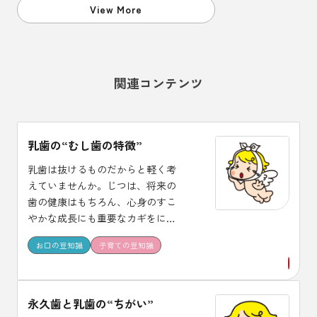
必要です。
View More
関連コンテンツ
乳歯の“むし歯の特徴”
乳歯は抜けるものだからと軽く考
えていませんか。じつは、将来の
歯の健康はもちろん、心身のすこ
やかな成長にも重要なカギをにぎ
っています。 大切な乳歯をむし歯
お口の豆知識
子育ての豆知識
から守るには、どんな点に気をつ
けたらいいのでしょうか。 乳歯期
の子どもをもつお母さんの疑問に
花王の研究員がお答えしました。
永久歯と乳歯の“ちがい”