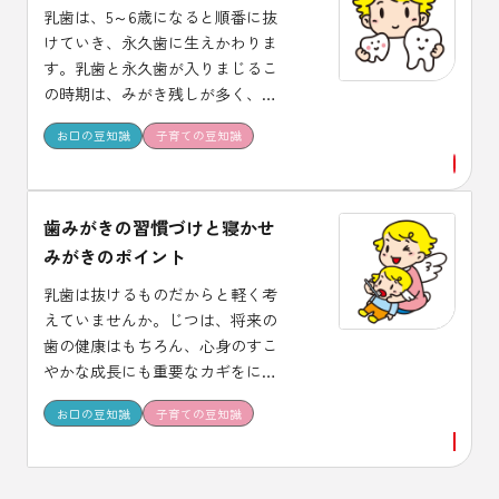
乳歯は、5～6歳になると順番に抜
けていき、永久歯に生えかわりま
す。乳歯と永久歯が入りまじるこ
の時期は、みがき残しが多く、ま
た、生えたての永久歯はむし歯に
お口の豆知識
子育ての豆知識
なりやすいので、注意が必要で
す。一生使う大切な永久歯を守る
にはどうしたらいいのでしょう
か。 生えかわり期の子どもを持つ
歯みがきの習慣づけと寝かせ
お母さんが、花王の研究員に取材
みがきのポイント
しました。
乳歯は抜けるものだからと軽く考
えていませんか。じつは、将来の
歯の健康はもちろん、心身のすこ
やかな成長にも重要なカギをにぎ
っています。 大切な乳歯をむし歯
お口の豆知識
子育ての豆知識
から守るには、どんな点に気をつ
けたらいいのでしょうか。 乳歯期
の子どもをもつお母さんの疑問に