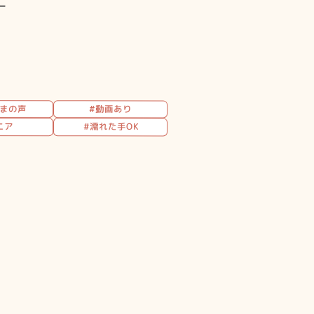
ー
さまの声
#動画あり
ニア
#濡れた手OK