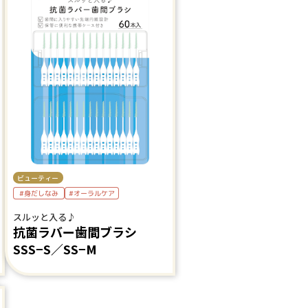
ビューティー
#身だしなみ
#オーラルケア
スルッと入る♪
抗菌ラバー歯間ブラシ
SSS−S／SS−M