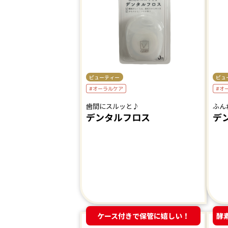
ビューティー
ビュ
#オーラルケア
#オ
歯間にスルッと♪
ふん
デンタルフロス
デ
ケース付きで保管に嬉しい！
酵