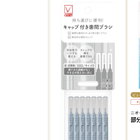
ビュ
#
ニオ
部