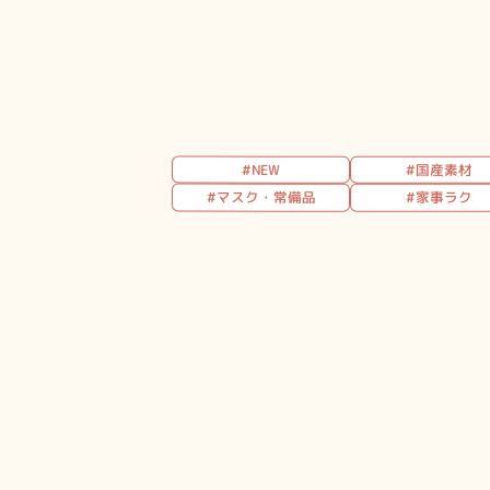
#NEW
#国産素材
#マスク・常備品
#家事ラク