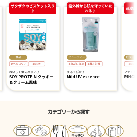
ザクザクのビスケット入り
紫外線から肌を守っていた
頭皮環
♪
わる♪
ビューティー
ビューテ
食品
#ヘルスケア
#身だしなみ
#NEW
#暑さ対策
#NEW
おいしく飲みやすい♪
するっぴた♪
フケ・か
SOY PROTEIN クッキー
Mild UV essence
RINCE
＆クリーム風味
カテゴリーから探す
キッチン