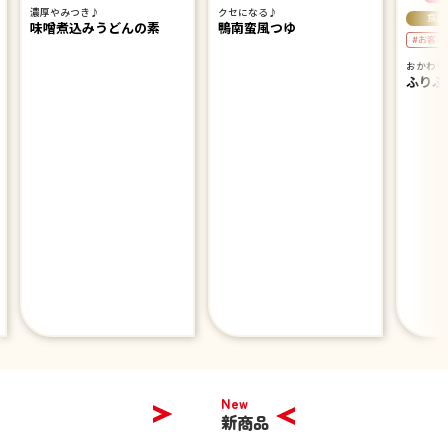
濃厚やみつき♪
クセになる♪
食品
味噌煮込みうどんの素
鴨南蛮風つゆ
#お客さ
おかわり
ふりふ
New
新商品