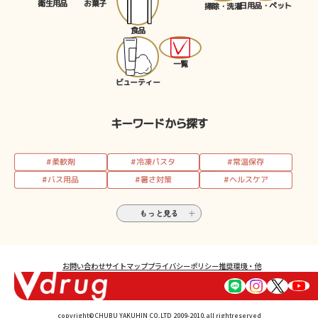
お菓子
衛生用品
日用品・ペット
掃除・洗濯
食品
一覧
ビューティー
キーワードから探す
#柔軟剤
#冷凍パスタ
#常温保存
#バス用品
#暑さ対策
#ヘルスケア
もっと見る
お問い合わせ
サイトマップ
プライバシーポリシー
推奨環境・他
copyright©CHUBU YAKUHIN CO,LTD 2009-2010,all rightreserved