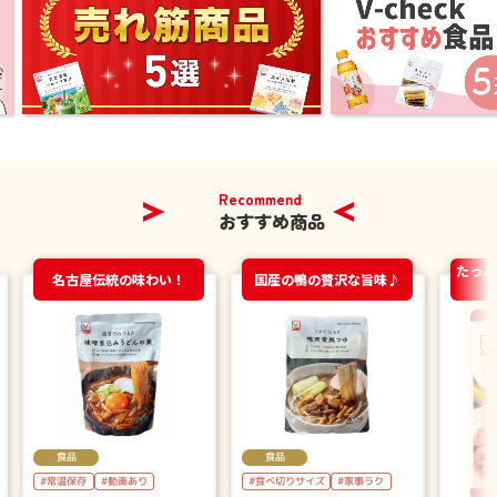
Recommend
おすすめ商品
たっぷ
名古屋伝統の味わい！
国産の鴨の贅沢な旨味♪
食品
食品
#食べ切りサイズ
#常温保存
#動画あり
#家事ラク