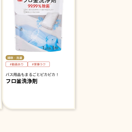
掃除・洗濯
#動画あり
#家事ラク
バス用品もまるごとピカピカ！
フロ釜洗浄剤