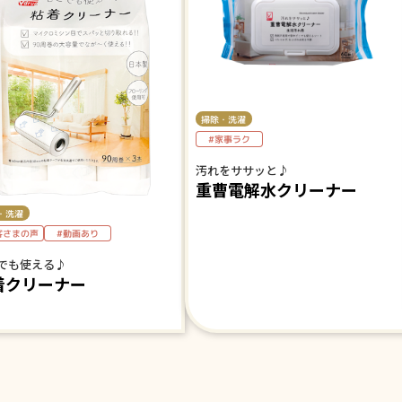
掃除・洗濯
#家事ラク
汚れをササッと♪
重曹電解水クリーナー
・洗濯
客さまの声
#動画あり
でも使える♪
着クリーナー