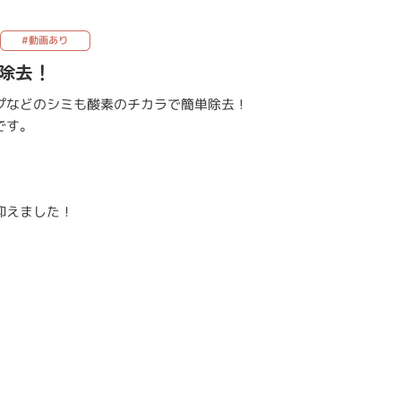
#動画あり
除去！
プなどのシミも酸素のチカラで簡単除去！
です。
。
抑えました！