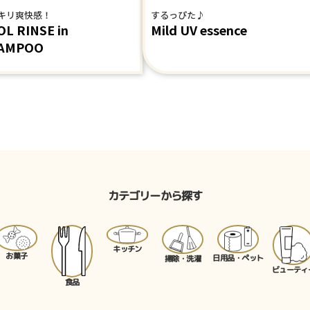
キリ爽快感！
するっぴた♪
L RINSE in
Mild UV essence
AMPOO
カテゴリーから探す
キッチン
お菓子
日用品・ペット
掃除・洗濯
ビューティ
食品