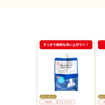
すっきり爽快な洗い上がりへ！
ビュ
ビューティー
#
#NEW
#メンズケア