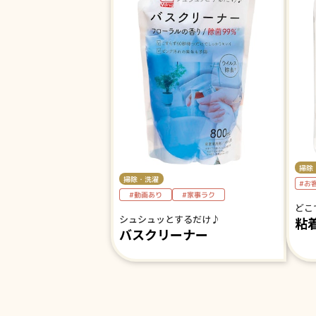
掃除
掃除・洗濯
#お
#動画あり
#家事ラク
どこ
シュシュッとするだけ♪
粘
バスクリーナー