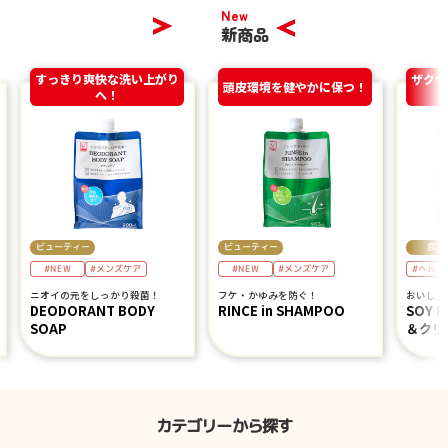
New
新商品
すっきり爽快な洗い上がり
ザクザ
頭皮環境を健やかに保つ！
へ！
ビューティー
ビューティー
食品
#ヘルス
#NEW
#NEW
#メンズケア
#メンズケア
ニオイの元をしっかり殺菌！
フケ・かゆみを防ぐ！
おいしく
DEODORANT BODY
RINCE in SHAMPOO
SOY 
SOAP
＆クリ
カテゴリーから探す