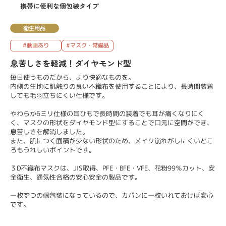
携帯に便利な個包装タイプ
衛生用品
#動画あり
#マスク・常備品
息苦しさを軽減！ダイヤモンド型
毎日使うものだから、より快適なものを。
内側の生地に肌触りの良い不織布を使用することにより、長時間装着
しても毛羽立ちにくい仕様です。
やわらか6ミリ仕様の耳ひもで長時間の装着でも耳が痛くなりにく
く、マスクの形状をダイヤモンド型にすることで口元に空間ができ、
息苦しさを解消しました。
また、肌につく面積が少ない形状のため、メイク崩れがしにくいとこ
ろもうれしいポイントです。
３D不織布マスクは、JIS取得、PFE・BFE・VFE、花粉99％カット、安
全衛生、通気性合格の安心安全の製品です。
一枚ずつの個包装になっているので、カバンに一枚いれておけば安心
です。