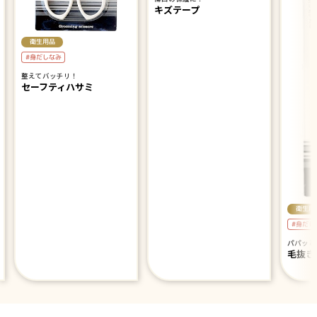
キズテープ
衛生用品
#身だしなみ
整えてバッチリ！
セーフティハサミ
衛生用
#身だし
パパッと
毛抜き