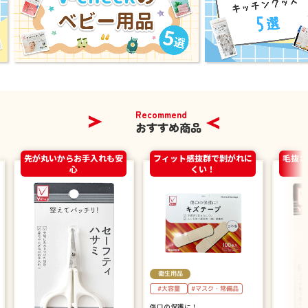
Recommend
おすすめ商品
先が丸いからお手入れも安
フィット感抜群で剝がれに
毛抜き
心
くい！
衛生用品
#大容量
#マスク・常備品
傷口の保護に！