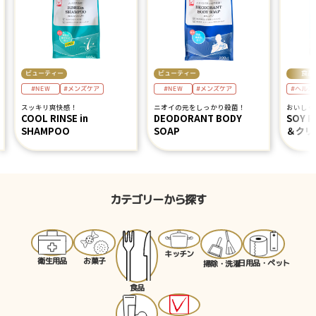
ビューティー
ビューティー
食品
#ヘルス
#NEW
#NEW
#メンズケア
#メンズケア
スッキリ爽快感！
ニオイの元をしっかり殺菌！
おいしく
COOL RINSE in
DEODORANT BODY
SOY 
SHAMPOO
SOAP
＆クリ
カテゴリーから探す
キッチン
お菓子
衛生用品
日用品・ペット
掃除・洗濯
食品