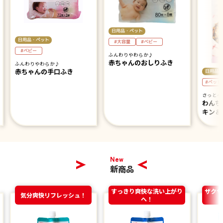
日用品・ペット
日用品・ペット
#大容量
#ベビー
#ベビー
ふんわりやわらか♪
赤ちゃんのおしりふき
ふんわりやわらか♪
赤ちゃんの手口ふき
日用品・
#ペット
さっとヘ
わんち
キン＆
New
新商品
すっきり爽快な洗い上がり
ザクザ
気分爽快リフレッシュ！
へ！