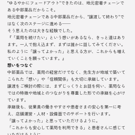
"ゆるやかにフェードアウト"できたのは、地元密着チェーンで
ある中部薬品だからこそ。
地元密着チェーンである中部薬品だから、"譲渡して終わり"で
はなく次のステージに進める──
そう思えたのは大きな経験でした。
『「薬局を続けたい」という想いがあるなら、きっと道はあり
ます。一人で抱え込まず、まずは誰かに話してみてください。
私のように「譲ってよかった」と思える方が、これからも増え
ていくことを願っています。』
想いをつなぐ
中部薬品では、薬局の経営だけでなく、先生方が地域で築いて
こられた「想い」や「信頼関係」も大切に承継しています。
譲渡をご検討の際には、まずじっくりとお話を伺い、薬局なら
ではの特徴や地域とのつながりを尊重した形での承継を心がけ
ています。
承継後も、従業員の働きやすさや患者さまの安心を第一に考
え、店舗運営・人材・設備面でのサポートを行います。
「譲ってよかった」と思っていただけるように。
「これからも安心して薬局を利用できる」と患者さんに感じて
いただけるように。