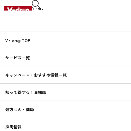
V・drug
中部薬品株式会社
想いを未来へ
V・drug TOP
サービス一覧
キャンペーン・おすすめ情報一覧
知って得する！豆知識
処方せん・薬局
採用情報