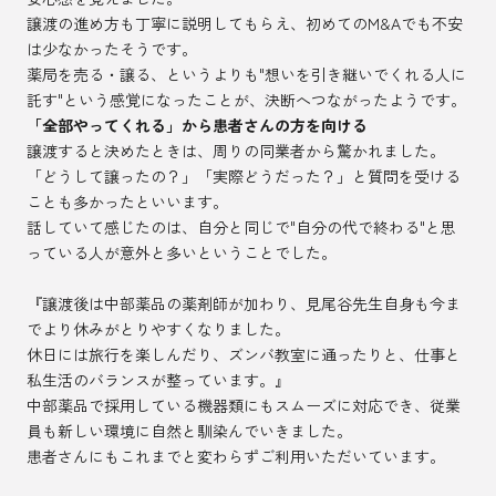
譲渡の進め方も丁寧に説明してもらえ、初めてのM&Aでも不安
は少なかったそうです。
薬局を売る・譲る、というよりも"想いを引き継いでくれる人に
託す"という感覚になったことが、決断へつながったようです。
「全部やってくれる」から患者さんの方を向ける
譲渡すると決めたときは、周りの同業者から驚かれました。
「どうして譲ったの？」「実際どうだった？」と質問を受ける
ことも多かったといいます。
話していて感じたのは、自分と同じで"自分の代で終わる"と思
っている人が
意外と多いということでした。
『譲渡後は中部薬品の薬剤師が加わり、見尾谷先生自身も今ま
でより休みがとりやすくなりました。
休日には旅行を楽しんだり、ズンバ教室に通ったりと、仕事と
私生活のバランスが整っています。』
中部薬品で採用している機器類にもスムーズに対応でき、従業
員も新しい環境に自然と馴染んでいきました。
患者さんにもこれまでと変わらずご利用いただいています。