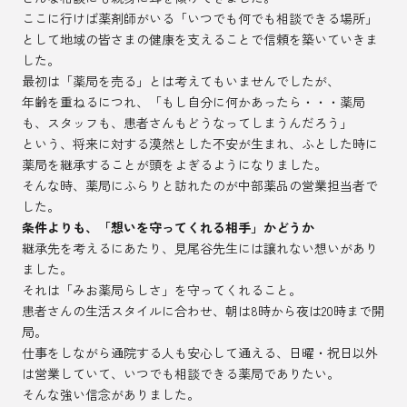
ここに行けば薬剤師がいる「いつでも何でも相談できる場所」
として地域の皆さまの健康を支えることで信頼を築いていきま
した。
最初は「薬局を売る」とは考えてもいませんでしたが、
年齢を重ねるにつれ、「もし自分に何かあったら・・・薬局
も、スタッフも、患者さんもどうなってしまうんだろう」
という、将来に対する漠然とした不安が生まれ、ふとした時に
薬局を継承することが頭をよぎるようになりました。
そんな時、薬局にふらりと訪れたのが中部薬品の営業担当者で
した。
条件よりも、「想いを守ってくれる相手」かどうか
継承先を考えるにあたり、見尾谷先生には譲れない想いがあり
ました。
それは「みお薬局らしさ」を守ってくれること。
患者さんの生活スタイルに合わせ、朝は8時から夜は20時まで開
局。
仕事をしながら通院する人も安心して通える、日曜・祝日以外
は営業していて、いつでも相談できる薬局でありたい。
そんな強い信念がありました。