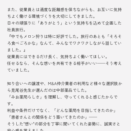
また、従業員とは適度な距離感を保ちながらも、お互いに気持
ちよく働ける環境づくりを大切にしてきました。
日々の頑張りに「ありがとう」という気持ちを込めて企画した
社員旅行。
『中でもメロン狩りは特に好評でした。旅行のあとも「そろそ
ろ食べごろかな」なんて、みんなでワクワクしながら話してい
ました。』
従業員にはできるだけ長く、気持ちよく働いてほしい。
任せるなら、そんな想いを共有できる相手がいい──そう考え
ていました。
知り合いへの譲渡や、M&A仲介業者の利用など様々な選択肢か
ら見尾谷先生が選んだのは中部薬品でした。
「みお薬局らしさ」を理解し、守ってくれると感じたからで
す。
利益や条件だけでなく、「どんな薬局を目指してきたのか」
「患者さんとの関係をどう築いてきたのか」──
そうした"想い"の部分を丁寧に聞いてくれた姿勢に、誠実さと
安心感を覚えました。